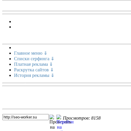
Меню сайта
Главное меню ⇓
Списки серфинга ⇓
Платная реклама ⇓
Раскрутка сайтов ⇓
История рекламы ⇓
Топ 5 сайтов
Просмотров: 8158