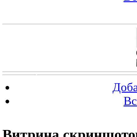
Баннеры 88х31
Доба
Вс
(4
Витрина скриншото