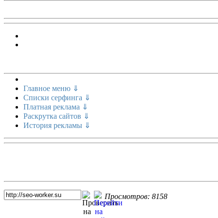
Меню сайта
Главное меню ⇓
Списки серфинга ⇓
Платная реклама ⇓
Раскрутка сайтов ⇓
История рекламы ⇓
Топ 5 сайтов
Просмотров: 8158