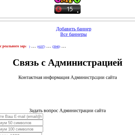
Добавить баннер
Все баннеры
…
…
…
ьного заработка
•
Рефералы в любой проект бесплатно!
•
Убивай вирусы полу
(4281)
(4197)
(3940)
Связь с Администрацией
Контактная информация Администрации сайта
Задать вопрос Администрации сайта