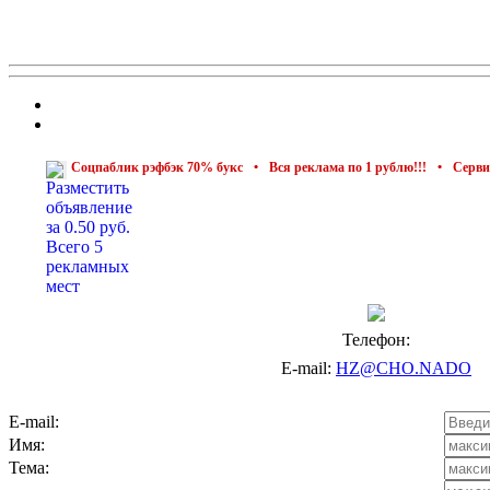
Соцпаблик рэфбэк 70% букс
•
Вся реклама по 1 рублю!!!
•
Сервис реал
Телефон:
E-mail:
HZ@CHO.NADO
E-mail:
Имя:
Тема: