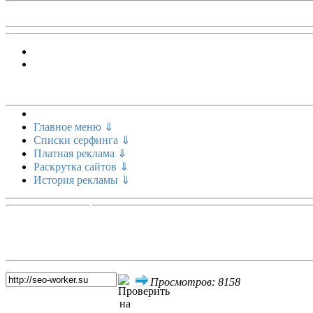
Меню сайта
Главное меню ⇓
Списки серфинга ⇓
Платная реклама ⇓
Раскрутка сайтов ⇓
История рекламы ⇓
Топ 5 сайтов
Просмотров: 8158