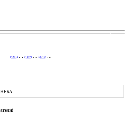
…
…
…
1)
(4197)
(3940)
НЕБА.
атели!