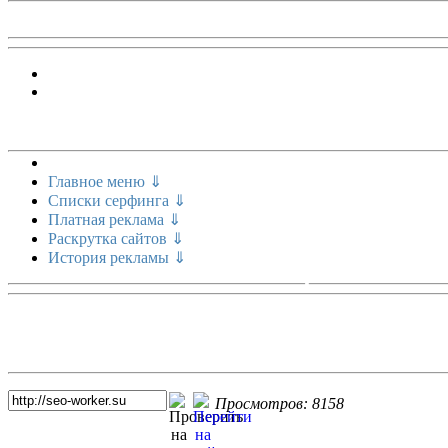
Меню сайта
Главное меню ⇓
Списки серфинга ⇓
Платная реклама ⇓
Раскрутка сайтов ⇓
История рекламы ⇓
Топ 5 сайтов
Просмотров: 8158