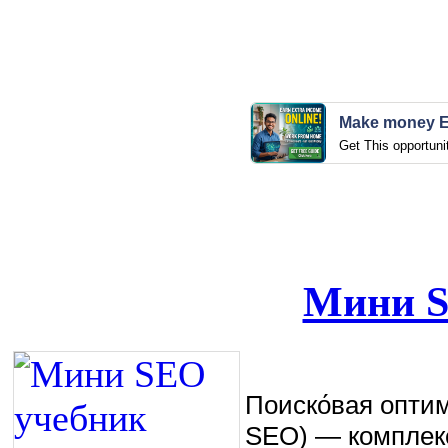
Make money E
Get This opportuni
Мини S
Поиско́вая оптими
SEO) — комплекс