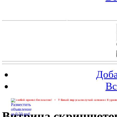
Баннеры 88х31
Доба
Вс
бой проект бесплатно!
•
Убивай вирусы получай сатоши с 8 уровня
Витрина скриншотов