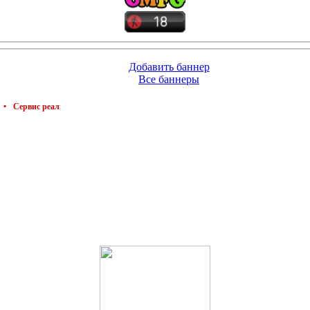
Добавить баннер
Все баннеры
льного заработка
•
Рефералы в любой проект бесплатно!
•
Убивай вирусы пол
(4