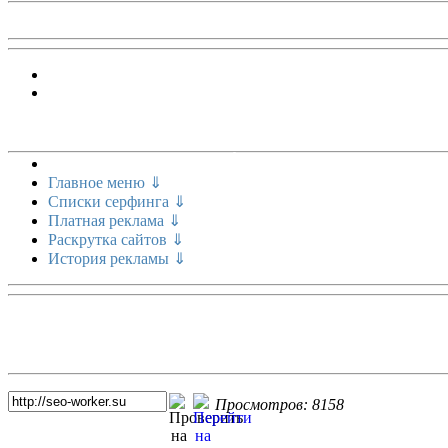
Меню сайта
Главное меню ⇓
Списки серфинга ⇓
Платная реклама ⇓
Раскрутка сайтов ⇓
История рекламы ⇓
Топ 5 сайтов
Просмотров: 8158