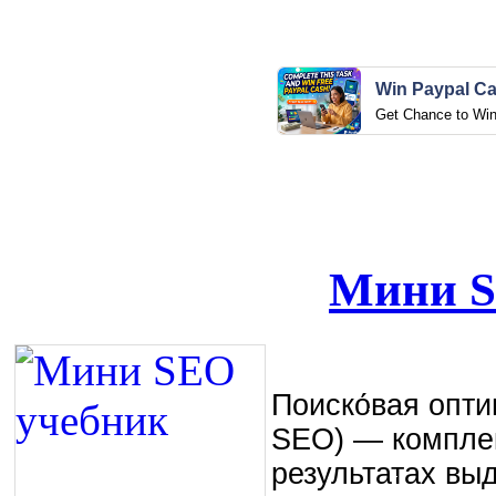
Win Paypal C
Get Chance to Wi
Мини S
Поиско́вая оптим
SEO) — комплек
результатах вы