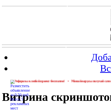
Доба
Вс
фералы в любой проект бесплатно!
•
Убивай вирусы получай сатоши с 8 уровня
Витрина скриншото