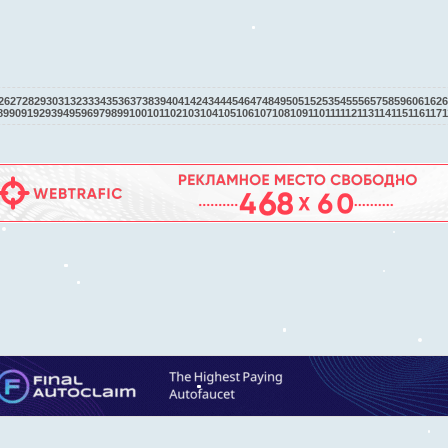
26
27
28
29
30
31
32
33
34
35
36
37
38
39
40
41
42
43
44
45
46
47
48
49
50
51
52
53
54
55
56
57
58
59
60
61
62
6
89
90
91
92
93
94
95
96
97
98
99
100
101
102
103
104
105
106
107
108
109
110
111
112
113
114
115
116
117
1