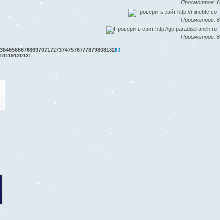
Просмотров: 6
Просмотров: 6
Просмотров: 6
3
64
65
66
67
68
69
70
71
72
73
74
75
76
77
78
79
80
81
82
83
18
119
120
121