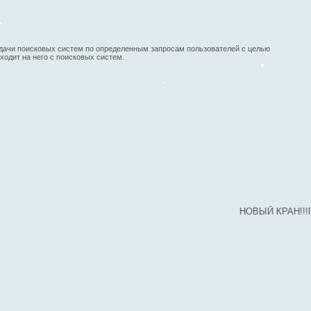
х выдачи поисковых систем по определенным запросам пользователей с целью
одит на него с поисковых систем.
НОВЫЙ КРАН!!!ПОЛНО Р