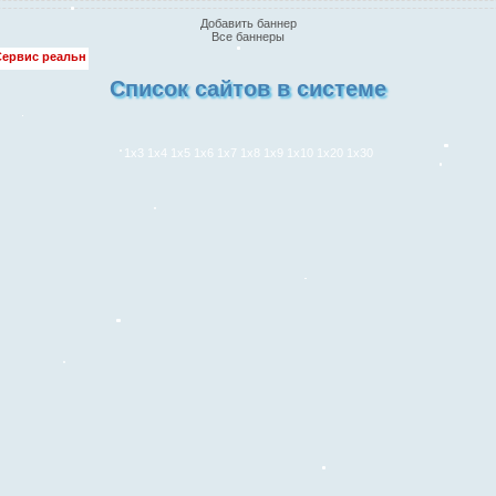
Добавить баннер
Все баннеры
•
•
ьного заработка
Рефералы в любой проект бесплатно!
Убивай вирусы п
Список сайтов в системе
1x3
1x4
1x5
1x6
1x7
1x8
1x9
1x10
1x20
1x30