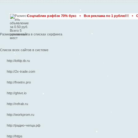
•
•
Соцпаблик рэфбэк 70% букс
Вся реклама по 1 рублю!!!
Сервис реал
Размещение сайта в списках серфинга
Список всех сайтов в системе
http://iofdp.tb.ru
http://2x-trade.com
http://freetrx.pro
http://ghive.io
http://refrab.ru
http://workprom.ru
http://радио-чепца.рф
http://https