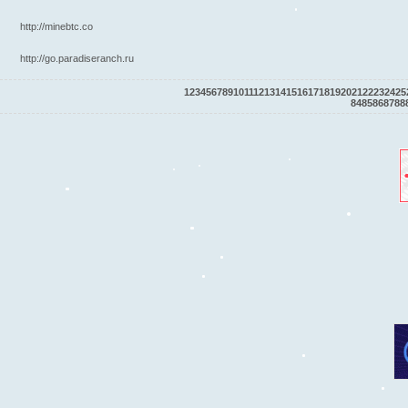
http://minebtc.co
http://go.paradiseranch.ru
1
2
3
4
5
6
7
8
9
10
11
12
13
14
15
16
17
18
19
20
21
22
23
24
25
84
85
86
87
88