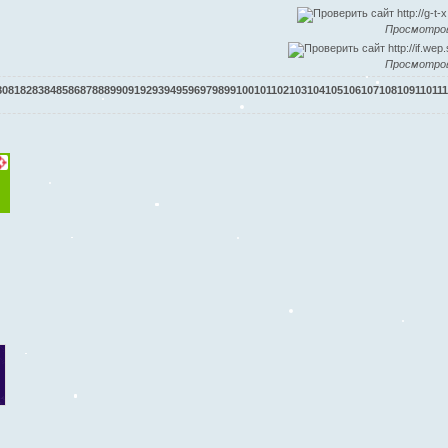
Просмотров
Просмотров
80
81
82
83
84
85
86
87
88
89
90
91
92
93
94
95
96
97
98
99
100
101
102
103
104
105
106
107
108
109
110
111