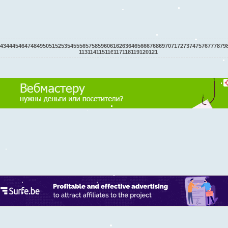
43
44
45
46
47
48
49
50
51
52
53
54
55
56
57
58
59
60
61
62
63
64
65
66
67
68
69
70
71
72
73
74
75
76
77
78
79
113
114
115
116
117
118
119
120
121