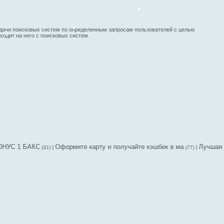
х выдачи поисковых систем по определенным запросам пользователей с целью
одит на него с поисковых систем.
АКС
Оформите карту и получайте кэшбек в ма
Лучшая Дебетовк
|
|
(31)
(77)