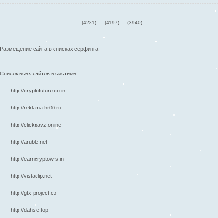
…
…
…
(4281)
(4197)
(3940)
Размещение сайта в списках серфинга
Список всех сайтов в системе
http://cryptofuture.co.in
http://reklama.hr00.ru
http://clickpayz.online
http://aruble.net
http://earncryptowrs.in
http://vistaclip.net
http://gtx-project.co
http://dahsle.top