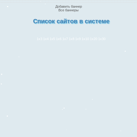
Добавить баннер
Все баннеры
Список сайтов в системе
1x3
1x4
1x5
1x6
1x7
1x8
1x9
1x10
1x20
1x30