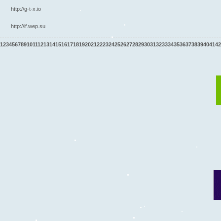
http://g-t-x.io
http://if.wep.su
1
2
3
4
5
6
7
8
9
10
11
12
13
14
15
16
17
18
19
20
21
22
23
24
25
26
27
28
29
30
31
32
33
34
35
36
37
38
39
40
41
42