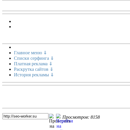
Меню сайта
Главное меню ⇓
Списки серфинга ⇓
Платная реклама ⇓
Раскрутка сайтов ⇓
История рекламы ⇓
Топ 5 сайтов
Просмотров: 8158