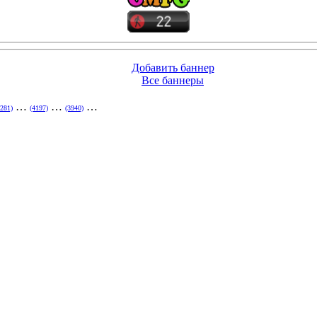
Добавить баннер
Все баннеры
…
…
(3940)
1x3
1x4
1x5
1x6
1x7
1x8
1x9
1x10
1x20
1x30