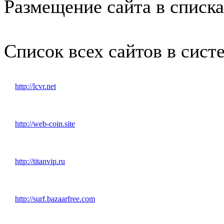
Размещение сайта в списк
1x3
1x4
1x5
1x6
Список всех сайтов в сист
http://lcvr.net
http://web-coin.site
http://titanvip.ru
http://surf.bazaarfree.com