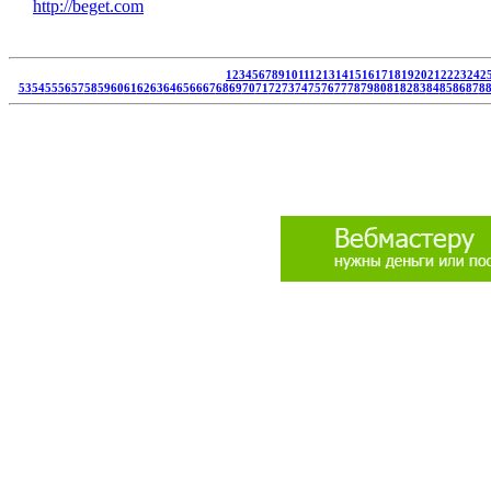
http://beget.com
1
2
3
4
5
6
7
8
9
10
11
12
13
14
15
16
17
18
19
20
21
22
23
24
2
53
54
55
56
57
58
59
60
61
62
63
64
65
66
67
68
69
70
71
72
73
74
75
76
77
78
79
80
81
82
83
84
85
86
87
8