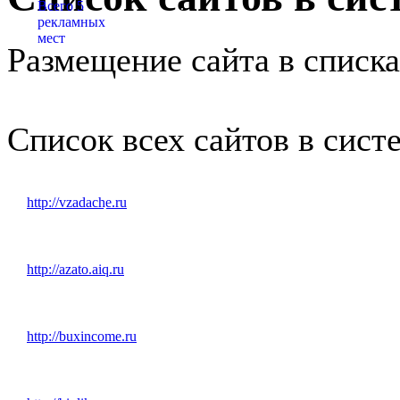
Размещение сайта в списк
1x3
1x4
1x5
1x6
Список всех сайтов в сист
http://vzadache.ru
http://azato.aiq.ru
http://buxincome.ru