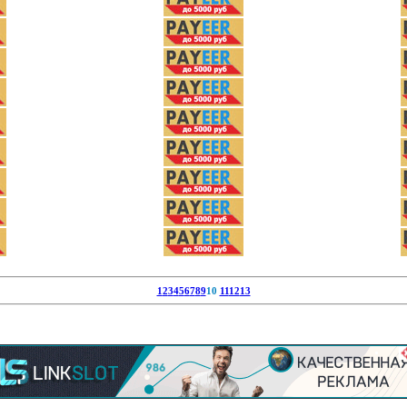
Добавить баннер
Все баннеры
вня