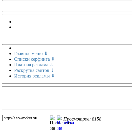
Меню сайта
Главное меню ⇓
Списки серфинга ⇓
Платная реклама ⇓
Раскрутка сайтов ⇓
История рекламы ⇓
Топ 5 сайтов
Просмотров: 8158