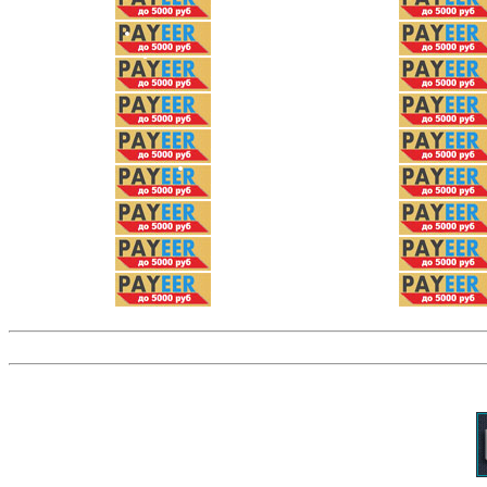
Рефералы в любой проект бесплатно!
•
Убивай вирусы получай сатоши с 8 уро
Витрина баннеров 88x31
Бесплатное размещение баннера 88х31
Разместить баннер 88х31
Витрина всех баннеров 88x31 в системе