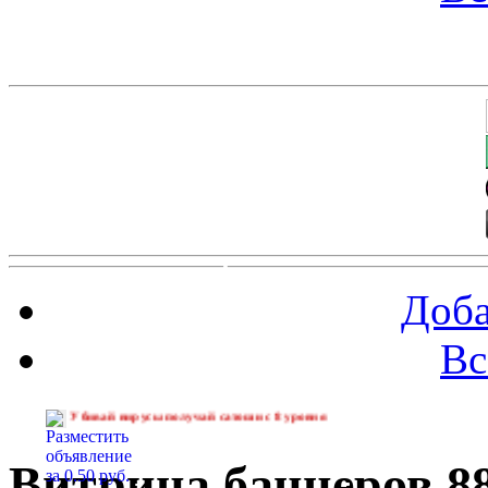
Баннеры 88х31
Доба
Вс
ивай вирусы получай сатоши с 8 уровня
Витрина баннеров 8