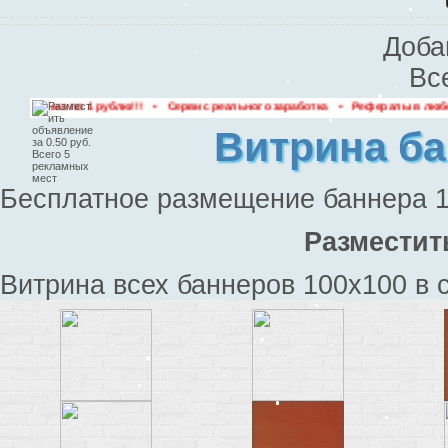
Доба
Вс
•
•
по 1 рублю!!!
Сервис реального заработка
Рефералы в любой проект бе
Витрина ба
Бесплатное размещение баннера 
Разместит
Витрина всех баннеров 100x100 в 