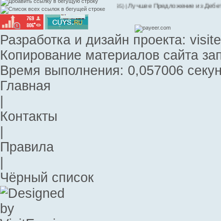
шая Дебетовка в РФ и СНГ!
Лучшее Предложение из Дебетовок!
|
|
(85)
(87)
Разработка и дизайн проекта:
visit
Копирование материалов сайта за
Время выполнения: 0,057006 секун
Главная
|
Контакты
|
Правила
|
Чёрный список