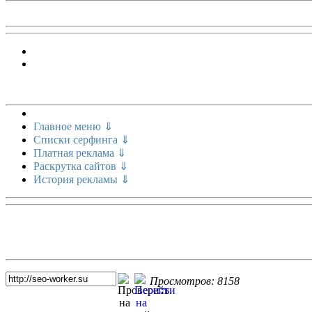
Меню сайта
Главное меню ⇓
Списки серфинга ⇓
Платная реклама ⇓
Раскрутка сайтов ⇓
История рекламы ⇓
Топ 5 сайтов
Просмотров: 8158